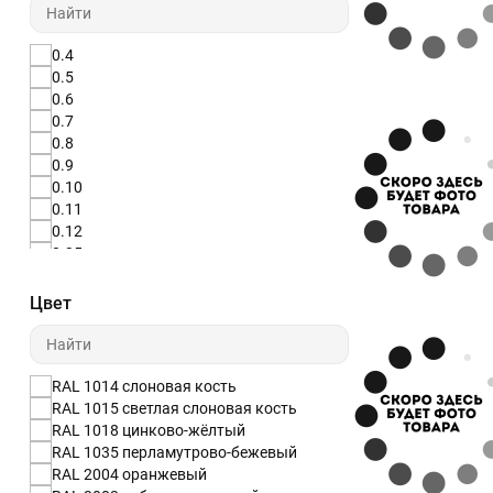
0.4
0.5
0.6
0.7
0.8
0.9
0.10
0.11
0.12
0.35
0.45
0.55
Цвет
0.65
0.75
1
1.2
RAL 1014 слоновая кость
1.5
RAL 1015 светлая слоновая кость
8
RAL 1018 цинково-жёлтый
10
RAL 1035 перламутрово-бежевый
RAL 2004 оранжевый