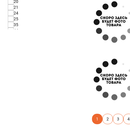
20
RAL 8019 серо-коричневый
21
RAL 9000 зимний белый
24
RAL 9002 светло-серый
25
RAL 9002 серо-белый
35
RAL 9003 сигнальный белый
44
RAL 9005 чёрный янтарь
57
RAL 9006 бело-алюминиевый
60
RAL 9010 белый
75
RR11 темно-зеленый
114
RR23 темно-серый
127
RR29 красный
153
RR32 темно-коричневый
157
RR35 синий
RR750 терракотовый
античный дуб
беленый дуб
белый камень
бесцветный
дуб
золотой дуб
1
2
3
4
кварцевый сланец
кирпич