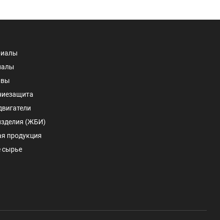
риалы
иалы
авы
ниезащита
двигатели
изделия (ЖБИ)
ая продукция
 сырье