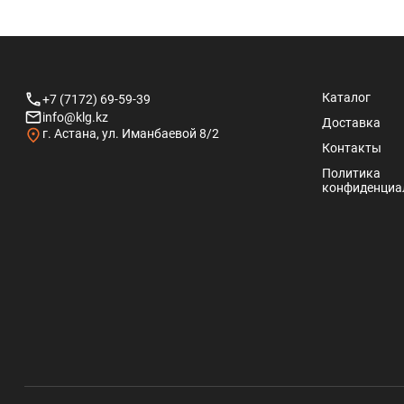
медный металлик
мореный дуб
орех
сиреневый металлик
сосна
терракотовый
Каталог
+7 (7172) 69-59-39
info@klg.kz
Доставка
г. Астана, ул. Иманбаевой 8/2
Контакты
Политика
конфиденциа