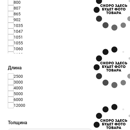
800
807
865
902
1035
1047
1051
1055
1060
1100
1150
1162
Длина
1200
2500
3000
4000
5000
6000
12000
Толщина