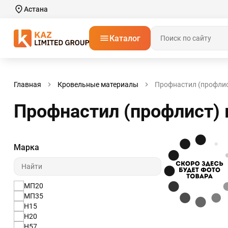
Астана
Каталог
Главная
Кровельные материалы
Профнастил (профлис
Профнастил (профлист) 
Марка
МП20
МП35
Н15
Н20
Н57