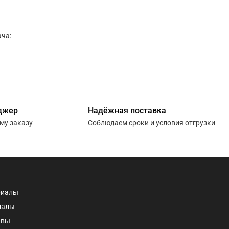
ча:
джер
Надёжная поставка
ему заказу
Соблюдаем сроки и условия отгрузки
риалы
иалы
авы