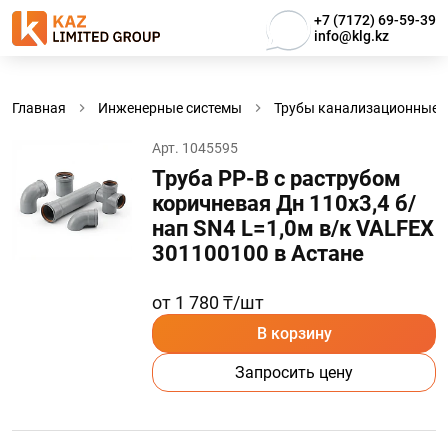
+7 (7172) 69-59-39
info@klg.kz
Главная
Инженерные системы
Трубы канализационные, 
Арт. 1045595
Труба PP-B с раструбом
коричневая Дн 110х3,4 б/
нап SN4 L=1,0м в/к VALFEX
301100100 в Астанe
от 1 780 ₸/шт
В корзину
Запросить цену