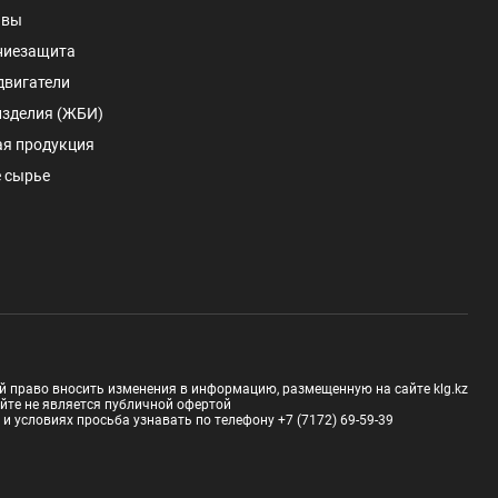
авы
ниезащита
двигатели
изделия (ЖБИ)
ая продукция
 сырье
й право вносить изменения в информацию, размещенную на сайте klg.kz
йте не является публичной офертой
 условиях просьба узнавать по телефону +7 (7172) 69-59-39