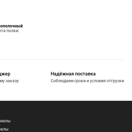
нополочный
та полки:
джер
Надёжная поставка
ему заказу
Соблюдаем сроки и условия отгрузки
риалы
иалы