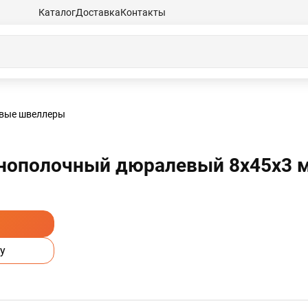
Каталог
Доставка
Контакты
вые швеллеры
нополочный дюралевый 8х45х3 м
у