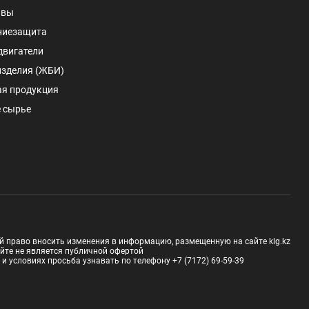
авы
ниезащита
двигатели
изделия (ЖБИ)
ая продукция
 сырье
й право вносить изменения в информацию, размещенную на сайте klg.kz
йте не является публичной офертой
 условиях просьба узнавать по телефону +7 (7172) 69-59-39