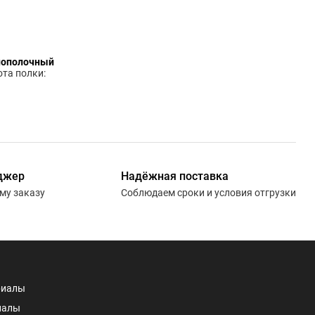
нополочный
та полки:
джер
Надёжная поставка
ему заказу
Соблюдаем сроки и условия отгрузки
риалы
иалы