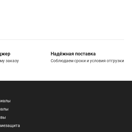
джер
Надёжная поставка
ему заказу
Соблюдаем сроки и условия отгрузки
риалы
иалы
авы
ниезащита