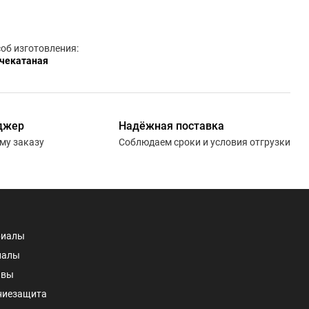
об изготовления:
чекатаная
джер
Надёжная поставка
ему заказу
Соблюдаем сроки и условия отгрузки
риалы
иалы
авы
ниезащита