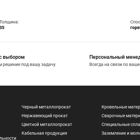
Толщина:
Спос
35
горя
с выбором
Персональный мене
 решение под вашу задачу
Всегда на связи по ваш
Черный металлопрокат
Кровельные мате
Нержавеющий прокат
Сварочные матер
Цветной металлопрокат
Специальные спл
Кабельная продукция
Заземление и мол
льности