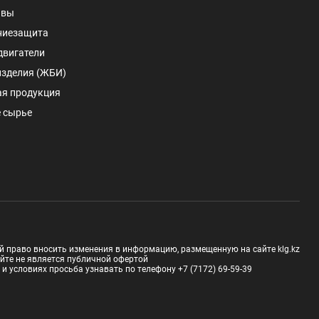
авы
ниезащита
двигатели
изделия (ЖБИ)
ая продукция
 сырье
й право вносить изменения в информацию, размещенную на сайте klg.kz
йте не является публичной офертой
 условиях просьба узнавать по телефону +7 (7172) 69-59-39