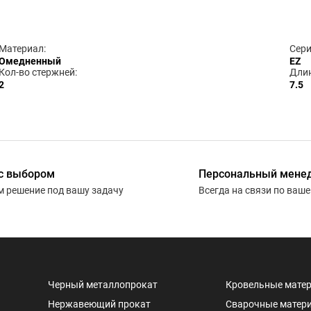
Материал:
Сери
Омедненный
EZ
Кол-во стержней:
Длин
2
7.5
с выбором
Персональный мене
 решение под вашу задачу
Всегда на связи по ваш
Черный металлопрокат
Кровельные мате
Нержавеющий прокат
Сварочные матер