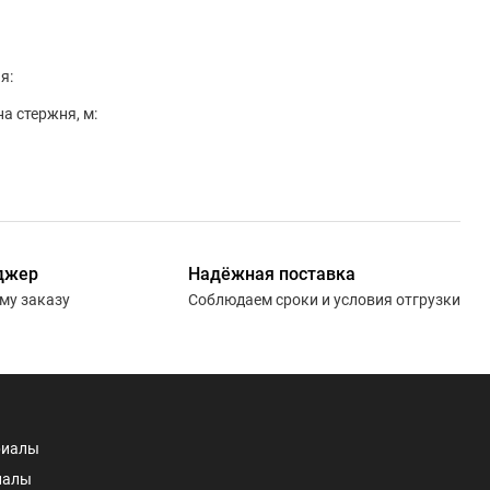
я:
а стержня, м:
джер
Надёжная поставка
ему заказу
Соблюдаем сроки и условия отгрузки
риалы
иалы