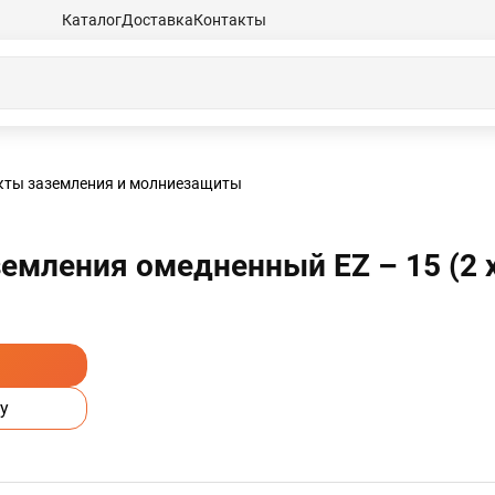
Каталог
Доставка
Контакты
кты заземления и молниезащиты
емления омедненный EZ – 15 (2 х 
у