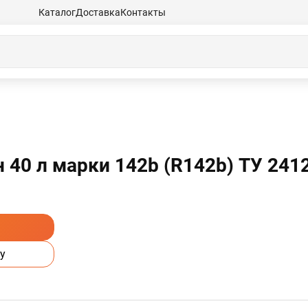
Каталог
Доставка
Контакты
 40 л марки 142b (R142b) ТУ 241
у