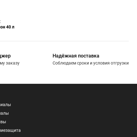
:
он 40 л
джер
Надёжная поставка
ему заказу
Соблюдаем сроки и условия отгрузки
риалы
иалы
авы
ниезащита