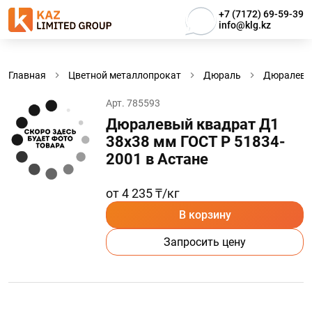
+7 (7172) 69-59-39
info@klg.kz
Главная
Цветной металлопрокат
Дюраль
Дюралевы
Арт. 785593
Дюралевый квадрат Д1
38х38 мм ГОСТ Р 51834-
2001 в Астанe
от 4 235 ₸/кг
В корзину
Запросить цену