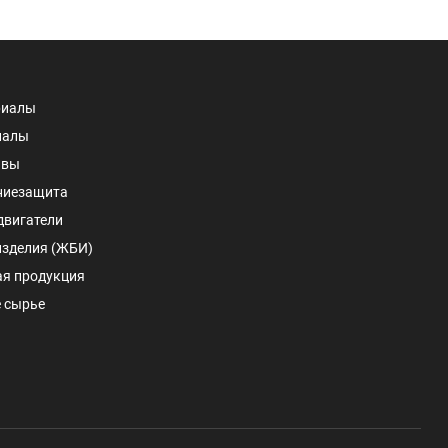
риалы
иалы
авы
ниезащита
двигатели
изделия (ЖБИ)
ая продукция
 сырье