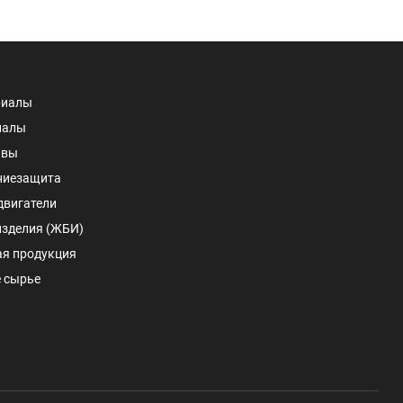
риалы
иалы
авы
ниезащита
двигатели
изделия (ЖБИ)
ая продукция
 сырье