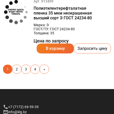
Арт. 913499
Полиэтилентерефталатная
пленка 35 мкм неокрашенная
высший сорт Э ГОСТ 24234-80
Марка: Э
ГОСТ/ТУ: ГОСТ 24234-80
Толщина: 35
Цена по запросу
В корзину
Запросить цену
1
2
3
4
»
+7 (7172) 69-59-39
info@klg.kz