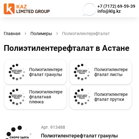
+7 (7172) 69-59-39
info@klg.kz
Главная
Полимеры
Полиэтилентерефталат
Полиэтилентерефталат в Астанe
Полиэтилентере
Полиэтилентере
фталат гранулы
фталат листы
Полиэтилентере
Полиэтилентере
фталатная
фталат прутки
пленка
Арт. 913488
Полиэтилентерефталат гранулы