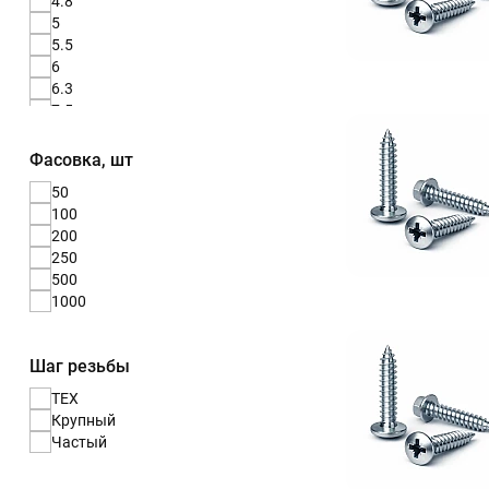
4.8
5
5.5
6
6.3
7.5
Фасовка, шт
50
100
200
250
500
1000
Шаг резьбы
TEX
Крупный
Частый