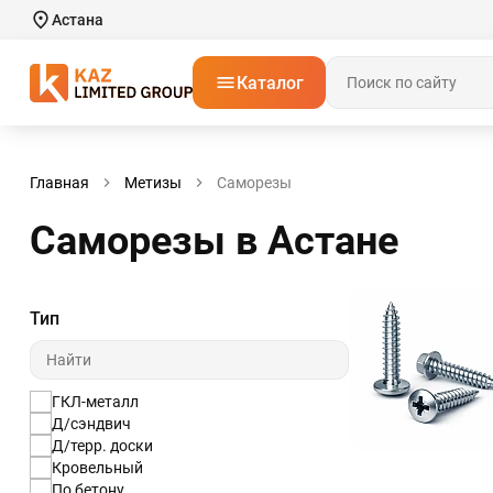
Астана
Каталог
Главная
Метизы
Саморезы
Саморезы в Астанe
Тип
ГКЛ-металл
Д/сэндвич
Д/терр. доски
Кровельный
По бетону