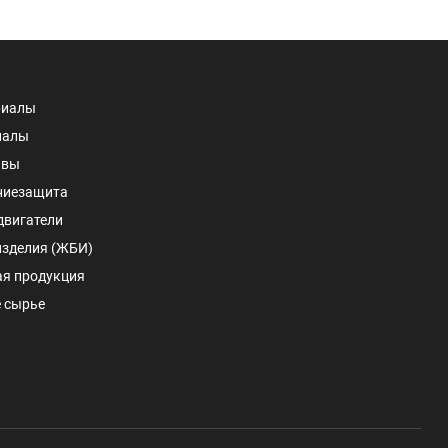
риалы
иалы
авы
ниезащита
двигатели
изделия (ЖБИ)
ая продукция
 сырье