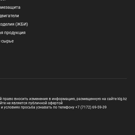
ниезащита
двигатели
изделия (ЖБИ)
ая продукция
 сырье
й право вносить изменения в информацию, размещенную на сайте klg.kz
йте не является публичной офертой
 условиях просьба узнавать по телефону +7 (7172) 69-59-39