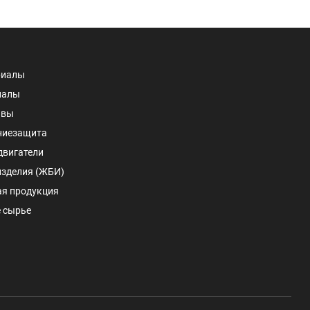
риалы
иалы
авы
ниезащита
двигатели
изделия (ЖБИ)
ая продукция
 сырье