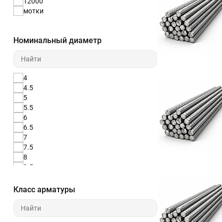
12000
мотки
Номинальный диаметр
4
4.5
5
5.5
6
6.5
7
7.5
8
8.5
9
9.5
Класс арматуры
10
11
12