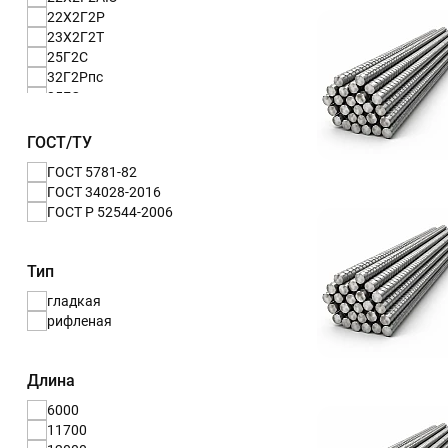
22Х2Г2Р
23Х2Г2Т
25Г2С
32Г2Рпс
35ГС
80С
Ст3кп
ГОСТ/ТУ
Ст3пс
ГОСТ 5781-82
Ст3сп
ГОСТ 34028-2016
Ст5пс
ГОСТ Р 52544-2006
Ст5сп
ст3
Тип
гладкая
рифленая
Длина
6000
11700